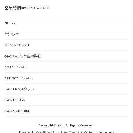
営業時間am10:00~19:00
ホーム
お知らせ
MENU/COURSE
初めての人/お店の詳細
creapについて
hair careについて
GALLERY/スタッフ
HAIR DESIGN
HAIR SKIN CARE
Copyright © creap All Rights Reserved.
Powered by
WordPress
&
Lightning Theme
by Vektor,Inc. technology.