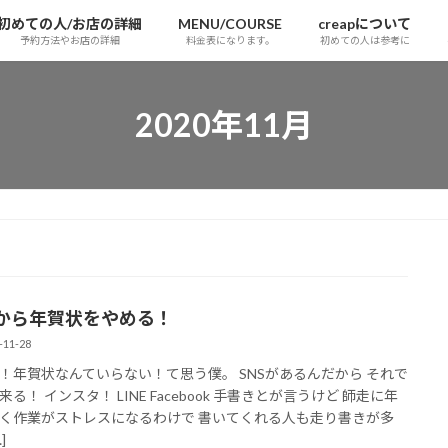
初めての人/お店の詳細
MENU/COURSE
creapについて
予約方法やお店の詳細
料金表になります。
初めての人は参考に
2020年11月
から年賀状をやめる！
-11-28
！年賀状なんていらない！て思う僕。 SNSがあるんだから それで
る！ インスタ！ LINE Facebook 手書きとが言うけど 師走に年
く作業がストレスになるわけで 書いてくれる人も走り書きが多
]