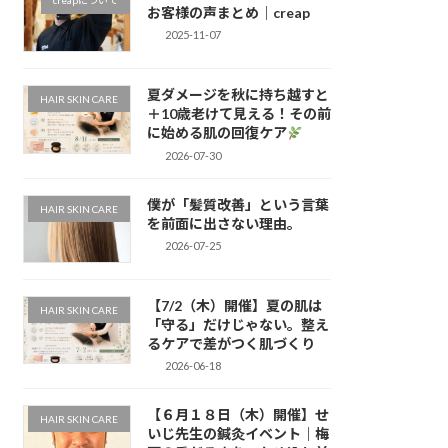
creapについて
お客様の声まとめ｜creap
2025-11-07
夏ダメージを秋に持ち越すと
HAIR SKIN CARE
＋10歳老けて見える！その前
に始める肌の回復ケア
2026-07-30
僕が「髪質改善」という言葉
HAIR SKIN CARE
を前面に出さない理由。
2026-07-25
【7/2（木）開催】夏の肌は
HAIR SKIN CARE
「守る」だけじゃない。整え
るケアで差がつく肌づくり
2026-06-18
【６月１８日（木）開催】せ
HAIR SKIN CARE
いじ先生の鍼灸イベント｜梅