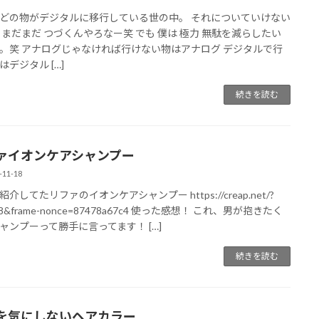
どの物がデジタルに移行している世の中。 それについていけない
 まだまだ つづくんやろなー笑 でも 僕は 極力 無駄を減らしたい
。笑 アナログじゃなければ行けない物はアナログ デジタルで行
はデジタル […]
続きを読む
ァイオンケアシャンプー
-11-18
介してたリファのイオンケアシャンプー https://creap.net/?
78&frame-nonce=87478a67c4 使った感想！ これ、男が抱きたく
ャンプーって勝手に言ってます！ […]
続きを読む
を気にしないヘアカラー