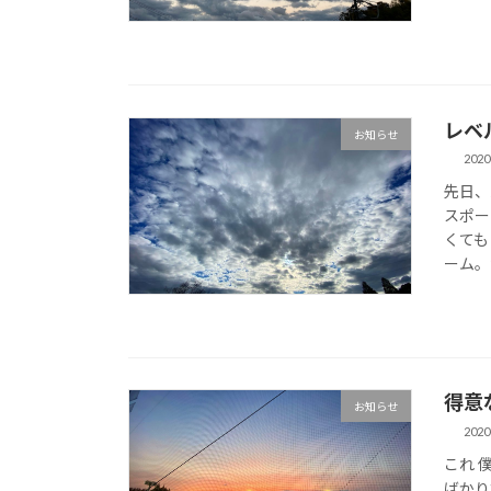
レベ
お知らせ
2020
先日、
スポー
くても
ーム。笑
得意
お知らせ
2020
これ 
ばかり