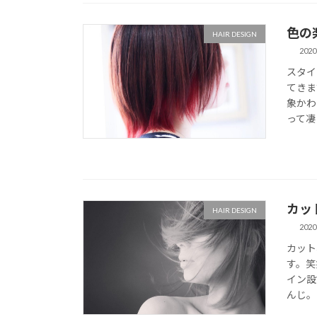
色の
HAIR DESIGN
2020
スタイ
てきま
象かわ
って凄
カッ
HAIR DESIGN
2020
カット
す。笑
イン設
んじ。 