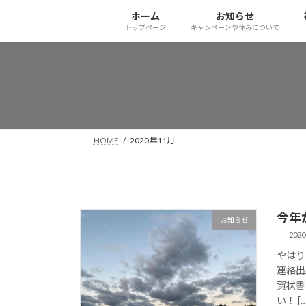
コ
ナ
ホーム
お知らせ
ン
ビ
トップページ
キャンペーンや休みについて
テ
ゲ
ン
ー
ツ
シ
へ
ョ
ス
ン
キ
に
ッ
移
HOME
2020年11月
プ
動
今年
お知らせ
2020
やはり
連絡出来
賀状書
い！ […