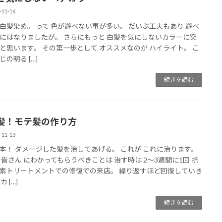
-11-16
白髪染め。 って 色が遊べない事が多い。 だいぶ工夫もあり 遊べ
にはなりましたが。 さらにもっと 白髪を気にしないカラーに突
と思います。 その第一歩として オススメなのが ハイライト。 こ
の明る […]
続きを読む
髪！モテ髪の作り方
-11-13
本！ ダメージした髪を治してあげる。 これが これに治ります。
 皆さん にわかってもらうべきことは 治す時は 2〜3週間に1回 抗
素トリートメントでの修復での来店。 繰り返すほど回復していき
カ […]
続きを読む