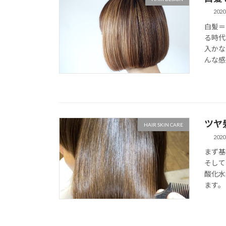
2020
白髪＝
る時代
入かな
んな感じ
ツヤ
HAIR SKIN CARE
2020
まず基
そして
酸化水
ます。 