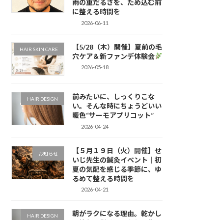
雨の重だるさを、ため込む前
に整える時間を
2026-06-11
【5/28（木）開催】夏前の毛
HAIR SKIN CARE
穴ケア＆新ファンデ体験会
2026-05-18
前みたいに、しっくりこな
HAIR DESIGN
い。そんな時にちょうどいい
暖色“サーモアプリコット”
2026-04-24
【５月１９日（火）開催】せ
お知らせ
いじ先生の鍼灸イベント｜初
夏の気配を感じる季節に、ゆ
るめて整える時間を
2026-04-21
朝がラクになる理由。乾かし
HAIR DESIGN