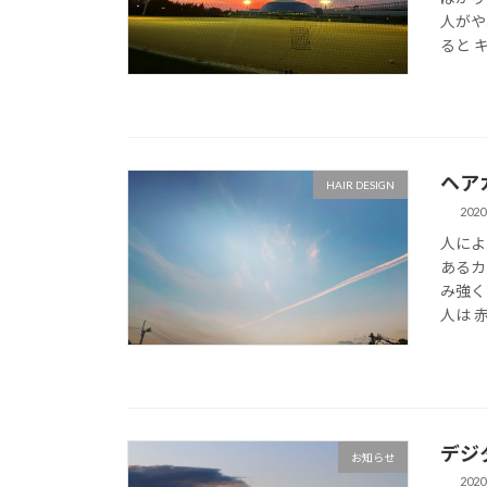
人がや
ると キ
ヘア
HAIR DESIGN
2020
人によ
あるカ
み強く
人は 赤
デジ
お知らせ
2020