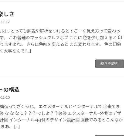
楽しさ
-11-12
ル1つとっても解説や解析をつけるとすごーく見え方って変わっ
す。 これ普通のマッシュウルフボブ ここに 色を少し加えると 印
りますよね。 さらに色味を変えると また変わります。 色の印象
く大事なんで […]
続きを読む
トの構造
-11-10
構造ってざくっと。 エクスターナルとインターナルで 出来てま
笑 な な なに？？？ でしよ？？笑笑 エクスターナル=外側のデザ
計図 インターナル=内側のデザイン設計図 画像でみるとこんなか
まあ、 […]