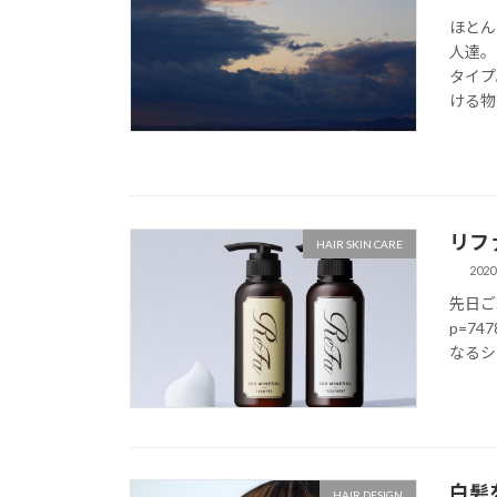
ほとん
人達。
タイプ
ける物
リフ
HAIR SKIN CARE
2020
先日ご紹
p=74
なるシ
白髪
HAIR DESIGN