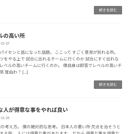
続きを読む
ルの高い所
-11-27
パイセンと話になった話題。 ここって すごく意見が別れる所。
ツをやる上で 試合に出れるチームに行くのか 試合にすぐ出れな
レベルの高いチームに行くのか。 僕自身は即答でレベルの高いチ
 理由わ？ […]
続きを読む
な人が得意な事をやれば良い
-11-25
僕の考え方。 僕の絶対的な思考。 日本人の悪い所 欠点を治そうと
する所。 人には得意な事があります。 だから 得意な事を得意な