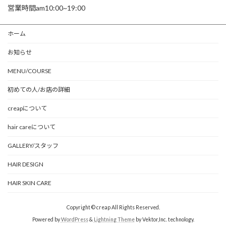
営業時間am10:00~19:00
ホーム
お知らせ
MENU/COURSE
初めての人/お店の詳細
creapについて
hair careについて
GALLERY/スタッフ
HAIR DESIGN
HAIR SKIN CARE
Copyright © creap All Rights Reserved.
Powered by
WordPress
&
Lightning Theme
by Vektor,Inc. technology.