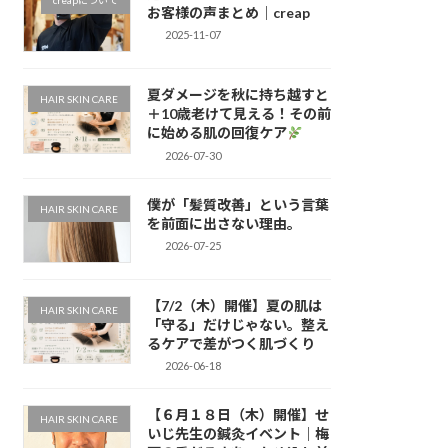
creapについて
お客様の声まとめ｜creap
2025-11-07
夏ダメージを秋に持ち越すと
HAIR SKIN CARE
＋10歳老けて見える！その前
に始める肌の回復ケア
2026-07-30
僕が「髪質改善」という言葉
HAIR SKIN CARE
を前面に出さない理由。
2026-07-25
【7/2（木）開催】夏の肌は
HAIR SKIN CARE
「守る」だけじゃない。整え
るケアで差がつく肌づくり
2026-06-18
【６月１８日（木）開催】せ
HAIR SKIN CARE
いじ先生の鍼灸イベント｜梅