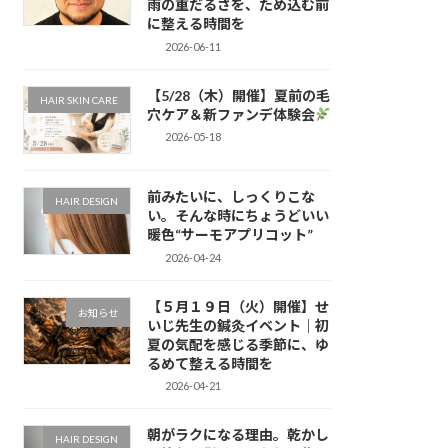
雨の重だるさを、ため込む前
に整える時間を
2026-06-11
【5/28（木）開催】夏前の毛
HAIR SKIN CARE
穴ケア＆新ファンデ体験会
2026-05-18
前みたいに、しっくりこな
HAIR DESIGN
い。そんな時にちょうどいい
暖色“サーモアプリコット”
2026-04-24
【５月１９日（火）開催】せ
お知らせ
いじ先生の鍼灸イベント｜初
夏の気配を感じる季節に、ゆ
るめて整える時間を
2026-04-21
朝がラクになる理由。乾かし
HAIR DESIGN