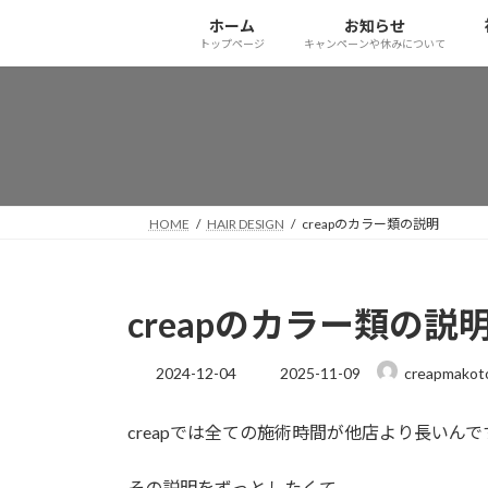
コ
ナ
ホーム
お知らせ
ン
ビ
トップページ
キャンペーンや休みについて
テ
ゲ
ン
ー
ツ
シ
へ
ョ
ス
ン
キ
に
ッ
移
HOME
HAIR DESIGN
creapのカラー類の説明
プ
動
creapのカラー類の説
最
2024-12-04
2025-11-09
creapmakot
終
更
creapでは全ての施術時間が他店より長いんで
新
日
時
その説明をずっとしたくて