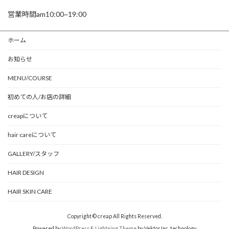
営業時間am10:00~19:00
ホーム
お知らせ
MENU/COURSE
初めての人/お店の詳細
creapについて
hair careについて
GALLERY/スタッフ
HAIR DESIGN
HAIR SKIN CARE
Copyright © creap All Rights Reserved.
Powered by
WordPress
&
Lightning Theme
by Vektor,Inc. technology.