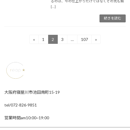
るのは、今の仕上がりだけではなくその先も無
[…]
続きを読む
投
«
1
2
3
…
107
»
固
固
固
固
定
定
定
定
稿
ペ
ペ
ペ
ペ
ー
ー
ー
ー
の
ジ
ジ
ジ
ジ
ペ
ー
ジ
大阪府寝屋川市池田南町15-19
送
tel/072-826-9851
り
営業時間am10:00~19:00