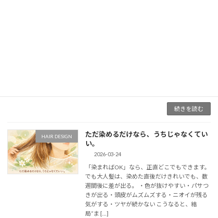
【3/31限定】春の肌トラブルは“付着と
HAIR SKIN CARE
残り”から始まる｜ポリューション・UV
対策
2026-03-24
春になると、 ・かゆい・赤い・ヒリヒリする そ
んな肌トラブルを感じることはありませんか？
実はその原因の多くは、 「外から付くもの」と
「肌に残ってしまうもの」 から始まっていま
す。 ⸻ ■ 春の肌に起こっていること 春は […]
続きを読む
ただ染めるだけなら、うちじゃなくてい
HAIR DESIGN
い。
2026-03-24
「染まればOK」なら、正直どこでもできます。
でも大人髪は、染めた直後だけきれいでも、数
週間後に差が出る。 ・色が抜けやすい・パサつ
きが出る・頭皮がムズムズする・ニオイが残る
気がする・ツヤが続かない こうなると、結
局“ま […]