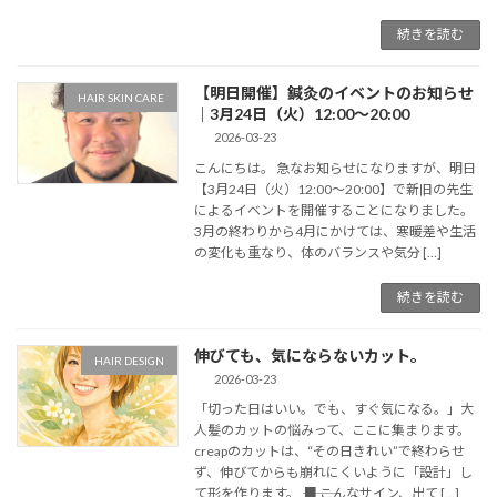
続きを読む
【明日開催】鍼灸のイベントのお知らせ
HAIR SKIN CARE
｜3月24日（火）12:00〜20:00
2026-03-23
こんにちは。 急なお知らせになりますが、明日
【3月24日（火）12:00〜20:00】で新旧の先生
によるイベントを開催することになりました。
3月の終わりから4月にかけては、寒暖差や生活
の変化も重なり、体のバランスや気分 […]
続きを読む
伸びても、気にならないカット。
HAIR DESIGN
2026-03-23
「切った日はいい。でも、すぐ気になる。」大
人髪のカットの悩みって、ここに集まります。
creapのカットは、“その日きれい”で終わらせ
ず、伸びてからも崩れにくいように「設計」し
て形を作ります。 ⸻ ■ こんなサイン、出て […]