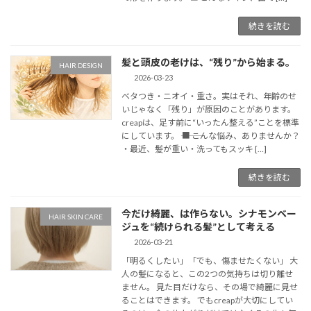
続きを読む
髪と頭皮の老けは、“残り”から始まる。
HAIR DESIGN
2026-03-23
ベタつき・ニオイ・重さ。実はそれ、年齢のせ
いじゃなく「残り」が原因のことがあります。
creapは、足す前に“いったん整える”ことを標準
にしています。 ⸻ ■ こんな悩み、ありませんか？
・最近、髪が重い・洗ってもスッキ […]
続きを読む
今だけ綺麗、は作らない。シナモンベー
HAIR SKIN CARE
ジュを“続けられる髪”として考える
2026-03-21
「明るくしたい」「でも、傷ませたくない」 大
人の髪になると、この2つの気持ちは切り離せ
ません。 見た目だけなら、その場で綺麗に見せ
ることはできます。 でもcreapが大切にしてい