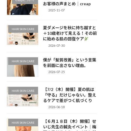
creapについて
お客様の声まとめ｜creap
2025-11-07
夏ダメージを秋に持ち越すと
HAIR SKIN CARE
＋10歳老けて見える！その前
に始める肌の回復ケア
2026-07-30
僕が「髪質改善」という言葉
HAIR SKIN CARE
を前面に出さない理由。
2026-07-25
【7/2（木）開催】夏の肌は
HAIR SKIN CARE
「守る」だけじゃない。整え
るケアで差がつく肌づくり
2026-06-18
【６月１８日（木）開催】せ
HAIR SKIN CARE
いじ先生の鍼灸イベント｜梅