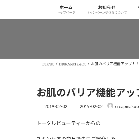
コ
ナ
ホーム
お知らせ
ン
ビ
トップページ
キャンペーンや休みについて
テ
ゲ
ン
ー
ツ
シ
へ
ョ
ス
ン
キ
に
ッ
移
HOME
HAIR SKIN CARE
お肌のバリア機能アップ！
プ
動
お肌のバリア機能アッ
最
2019-02-02
2019-02-02
creapmakot
終
更
トータルビューティーからの
新
日
時
スキンケアの商品で先日ご紹介した