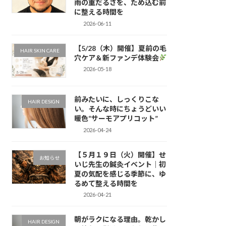
雨の重だるさを、ため込む前
に整える時間を
2026-06-11
【5/28（木）開催】夏前の毛
HAIR SKIN CARE
穴ケア＆新ファンデ体験会
2026-05-18
前みたいに、しっくりこな
HAIR DESIGN
い。そんな時にちょうどいい
暖色“サーモアプリコット”
2026-04-24
【５月１９日（火）開催】せ
お知らせ
いじ先生の鍼灸イベント｜初
夏の気配を感じる季節に、ゆ
るめて整える時間を
2026-04-21
朝がラクになる理由。乾かし
HAIR DESIGN